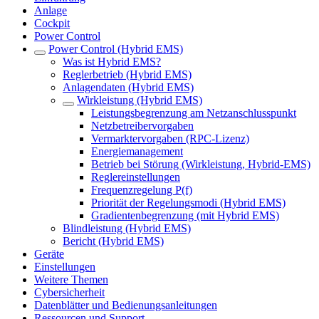
Anlage
Cockpit
Power Control
Power Control (Hybrid EMS)
Was ist Hybrid EMS?
Reglerbetrieb (Hybrid EMS)
Anlagendaten (Hybrid EMS)
Wirkleistung (Hybrid EMS)
Leistungsbegrenzung am Netzanschlusspunkt
Netzbetreibervorgaben
Vermarktervorgaben (RPC-Lizenz)
Energiemanagement
Betrieb bei Störung (Wirkleistung, Hybrid-EMS)
Reglereinstellungen
Frequenzregelung P(f)
Priorität der Regelungsmodi (Hybrid EMS)
Gradientenbegrenzung (mit Hybrid EMS)
Blindleistung (Hybrid EMS)
Bericht (Hybrid EMS)
Geräte
Einstellungen
Weitere Themen
Cybersicherheit
Datenblätter und Bedienungsanleitungen
Ressourcen und Support