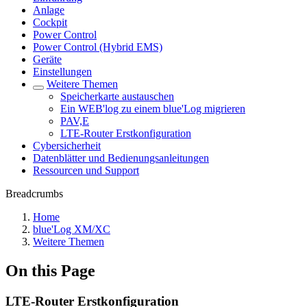
Anlage
Cockpit
Power Control
Power Control (Hybrid EMS)
Geräte
Einstellungen
Weitere Themen
Speicherkarte austauschen
Ein WEB'log zu einem blue'Log migrieren
PAV,E
LTE-Router Erstkonfiguration
Cybersicherheit
Datenblätter und Bedienungsanleitungen
Ressourcen und Support
Breadcrumbs
Home
blue'Log XM/XC
Weitere Themen
On this Page
LTE-Router Erstkonfiguration