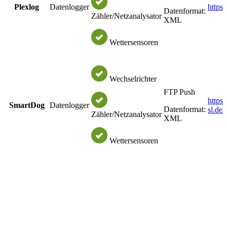
Plexlog
Datenlogger
https
Datenformat:
Zähler/Netzanalysator
XML
Wettersensoren
Wechselrichter
FTP Push
https
SmartDog
Datenlogger
Datenformat:
sl.de
Zähler/Netzanalysator
XML
Wettersensoren