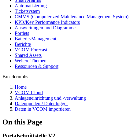
Smart Alarms
Automatisierung
Ticketsystem
CMMS (Computerized Maintenance Management System)
KPIs/Key Performance Indicators
Auswertungen und Diagramme
Portlets
Batterie-Management
Berichte
VCOM Forecast
Shared Assets
Weitere Themen
Ressourcen & Support
Breadcrumbs
Home
VCOM Cloud
Anlageneinrichtung und -verwaltung
Datenquellen / Datenlogger
Daten in VCOM importieren
On this Page
Portalschnittstelle V2