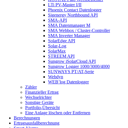
LTi PV-Master I/II
Phoenix Contact Datenlogger
Sigenergy Northbound API
SMA-API
SMA Datenmanager M
SMA Webbox / Cluster-Controller
SMA Inverter Manager
SolarEdge API
Solar-Log
SolarMax
STREEM API
Sungrow iSolarCloud API
Sungrow Logger 1000/3000/4000
SUNWAYS PT/AT-Serie
Webdyn
WEB’log Datenlogger
Zähler
Finanzieller Ertrag
Wechselrichter
Sonstige Geräte
Portfolio-Übersicht
Eine Anlage löschen oder Entfernen
Berechnungen
Ertragsausfallberechnung