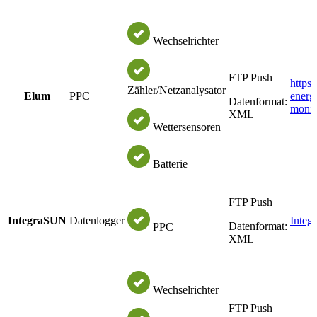
Wechselrichter
FTP Push
https:
Zähler/Netzanalysator
Elum
PPC
energ
Datenformat:
monit
XML
Wettersensoren
Batterie
FTP Push
IntegraSUN
Datenlogger
Integ
Datenformat:
PPC
XML
Wechselrichter
FTP Push