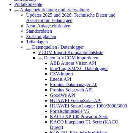
Portalkonzepte
Anlageneinrichtung und -verwaltung
Updates 2025 und 2026: Technische Daten und
Assistent für Teilanlagen
Neue Anlage einrichten
Standortdaten
Zuständigkeiten
Teilanlagen
Datenquellen / Datenlogger
VCOM Import Kompatibilitätsliste
Daten in VCOM importieren
ABB Aurora Vision API
blue'Log XM/XC Datenlogger
CSV-Import
Enedis API
Fronius Datamanager 2.0
Fronius Solar.web API
GoodWe API
HUAWEI FusionSolar API
HUAWEI SmartLogger 1000/2000/3000
Portalschnittstelle V2
KACO XP 100 Powador-Serie
KACO blueplanet TL Serie (KACO
Direct)
KOSTAL Piko Wechselrichter