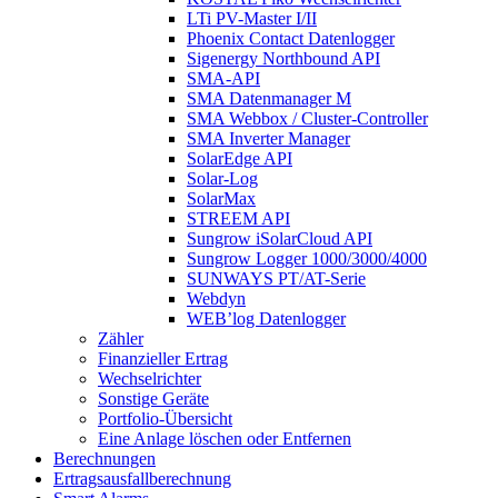
LTi PV-Master I/II
Phoenix Contact Datenlogger
Sigenergy Northbound API
SMA-API
SMA Datenmanager M
SMA Webbox / Cluster-Controller
SMA Inverter Manager
SolarEdge API
Solar-Log
SolarMax
STREEM API
Sungrow iSolarCloud API
Sungrow Logger 1000/3000/4000
SUNWAYS PT/AT-Serie
Webdyn
WEB’log Datenlogger
Zähler
Finanzieller Ertrag
Wechselrichter
Sonstige Geräte
Portfolio-Übersicht
Eine Anlage löschen oder Entfernen
Berechnungen
Ertragsausfallberechnung