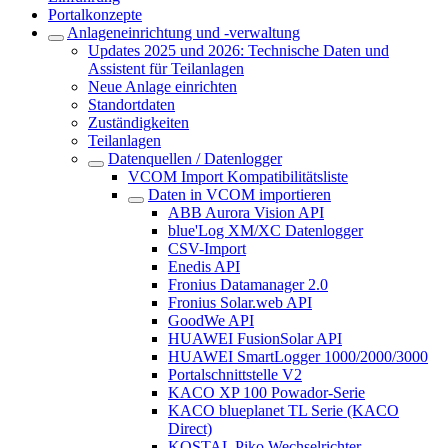
Portalkonzepte
Anlageneinrichtung und -verwaltung
Updates 2025 und 2026: Technische Daten und
Assistent für Teilanlagen
Neue Anlage einrichten
Standortdaten
Zuständigkeiten
Teilanlagen
Datenquellen / Datenlogger
VCOM Import Kompatibilitätsliste
Daten in VCOM importieren
ABB Aurora Vision API
blue'Log XM/XC Datenlogger
CSV-Import
Enedis API
Fronius Datamanager 2.0
Fronius Solar.web API
GoodWe API
HUAWEI FusionSolar API
HUAWEI SmartLogger 1000/2000/3000
Portalschnittstelle V2
KACO XP 100 Powador-Serie
KACO blueplanet TL Serie (KACO
Direct)
KOSTAL Piko Wechselrichter