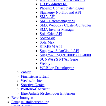
LTi PV-Master I/II
Phoenix Contact Datenlogger
Sigenergy Northbound API
SMA-API
SMA Datenmanager M
SMA Webbox / Cluster-Controller
SMA Inverter Manager
SolarEdge API
Solar-Log
SolarMax
STREEM API
Sungrow iSolarCloud API
Sungrow Logger 1000/3000/4000
SUNWAYS PT/AT-Serie
Webdyn
WEB’log Datenlogger
Zähler
Finanzieller Ertrag
Wechselrichter
Sonstige Geräte
Portfolio-Übersicht
Eine Anlage löschen oder Entfernen
Berechnungen
Ertragsausfallberechnung