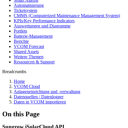
Smart Alarms
Automatisierung
Ticketsystem
CMMS (Computerized Maintenance Management System)
KPIs/Key Performance Indicators
Auswertungen und Diagramme
Portlets
Batterie-Management
Berichte
VCOM Forecast
Shared Assets
Weitere Themen
Ressourcen & Support
Breadcrumbs
Home
VCOM Cloud
Anlageneinrichtung und -verwaltung
Datenquellen / Datenlogger
Daten in VCOM importieren
On this Page
Sungrow iSolarCloud API