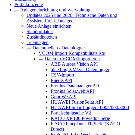
Portalkonzepte
Anlageneinrichtung und -verwaltung
Updates 2025 und 2026: Technische Daten und
Assistent für Teilanlagen
Neue Anlage einrichten
Standortdaten
Zuständigkeiten
Teilanlagen
Datenquellen / Datenlogger
VCOM Import Kompatibilitätsliste
Daten in VCOM importieren
ABB Aurora Vision API
blue'Log XM/XC Datenlogger
CSV-Import
Enedis API
Fronius Datamanager 2.0
Fronius Solar.web API
GoodWe API
HUAWEI FusionSolar API
HUAWEI SmartLogger 1000/2000/3000
Portalschnittstelle V2
KACO XP 100 Powador-Serie
KACO blueplanet TL Serie (KACO
Direct)
KOSTAL Piko Wechselrichter