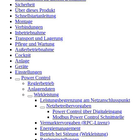
Sicherheit
Über dieses Produkt
Schnellstartanleitung
Montage
Verbindungen
Inbetriebnahme
Transport und Lagerung
Pflege und Wartung
Außerbetriebnahme
Cockpit
Anlage
Geräte
Einstellungen
Power Control
Reglerbetrieb
Anlagendaten
Wirkleistung
Leistungsbegrenzung am Netzanschlusspunkt
Netzbetreibervorgaben
Power Control über Digitaleingang
Modbus Power Control Schnittstelle
Vermarktervorgaben (RPC-Lizenz)
Energiemanagement
Betrieb bei Störung (Wirkleistung)
Reglereinstellungen