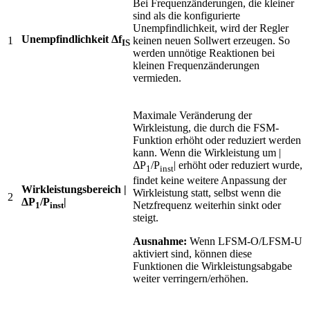
Bei Frequenzänderungen, die kleiner
sind als die konfigurierte
Unempfindlichkeit, wird der Regler
Unempfindlichkeit Δf
1
keinen neuen Sollwert erzeugen. So
IS
werden unnötige Reaktionen bei
kleinen Frequenzänderungen
vermieden.
Maximale Veränderung der
Wirkleistung, die durch die FSM-
Funktion erhöht oder reduziert werden
kann. Wenn die Wirkleistung um |
ΔP
/P
| erhöht oder reduziert wurde,
1
inst
findet keine weitere Anpassung der
Wirkleistungsbereich |
Wirkleistung statt, selbst wenn die
2
ΔP
/P
|
Netzfrequenz weiterhin sinkt oder
1
inst
steigt.
Ausnahme:
Wenn LFSM-O/LFSM-U
aktiviert sind, können diese
Funktionen die Wirkleistungsabgabe
weiter verringern/erhöhen.