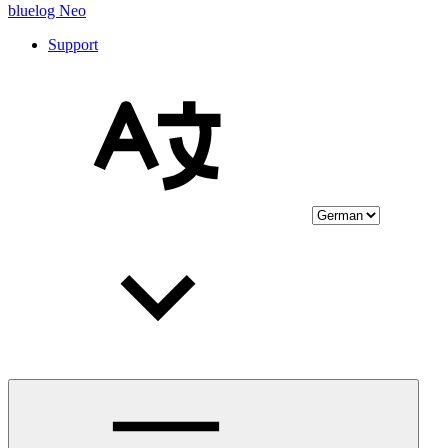
bluelog Neo
Support