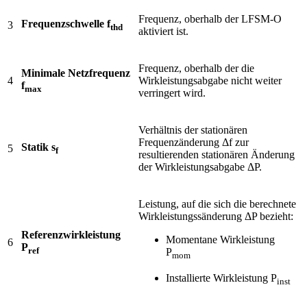
Frequenz, oberhalb der LFSM-O
Frequenzschwelle f
3
thd
aktiviert ist.
Frequenz, oberhalb der die
Minimale Netzfrequenz
4
Wirkleistungsabgabe nicht weiter
f
max
verringert wird.
Verhältnis der stationären
Frequenzänderung Δf zur
Statik s
5
f
resultierenden stationären Änderung
der Wirkleistungsabgabe ΔP.
Leistung, auf die sich die berechnete
Wirkleistungssänderung ΔP bezieht:
Referenzwirkleistung
Momentane Wirkleistung
6
P
ref
P
mom
Installierte Wirkleistung P
inst