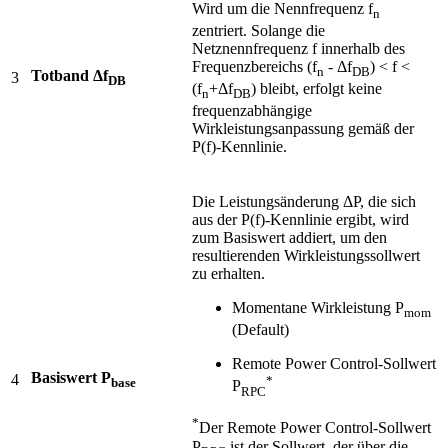
Wird um die Nennfrequenz f
n
zentriert. Solange die
Netznennfrequenz f innerhalb des
Frequenzbereichs (f
- Δf
) < f <
n
DB
Totband Δf
3
DB
(f
+Δf
) bleibt, erfolgt keine
n
DB
frequenzabhängige
Wirkleistungsanpassung gemäß der
P(f)-Kennlinie.
Die Leistungsänderung ΔP, die sich
aus der P(f)-Kennlinie ergibt, wird
zum Basiswert addiert, um den
resultierenden Wirkleistungssollwert
zu erhalten.
Momentane Wirkleistung P
mom
(Default)
Remote Power Control-Sollwert
Basiswert P
4
*
base
P
RPC
*
Der Remote Power Control-Sollwert
P
ist der Sollwert, der über die