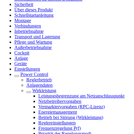
Sicherheit
Über dieses Produkt
Schnellstartanleitung
Montage
Verbindungen
Inbetriebnahme
Transport und Lagerung
Pflege und Wartung
Außerbetriebnahme
Cockpit
Anlage
Geräte
Einstellungen
Power Control
Reglerbetrieb
Anlagendaten
Wirkleistung
Leistungsbegrenzung am Netzanschlusspunkt
Netzbetreibervorgaben
Vermarktervorgaben (RPC-Lizenz)
Energiemanagement
Betrieb bei Störung (Wirkleistung)
Reglereinstellungen
Frequenzregelung P(f)
Priorität der Regelungsmodi