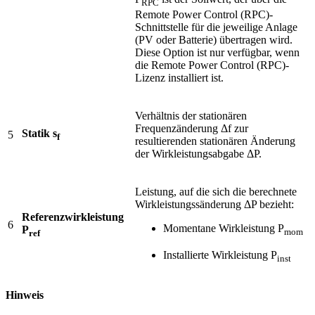
RPC
Remote Power Control (RPC)-
Schnittstelle für die jeweilige Anlage
(PV oder Batterie) übertragen wird.
Diese Option ist nur verfügbar, wenn
die Remote Power Control (RPC)-
Lizenz installiert ist.
Verhältnis der stationären
Frequenzänderung Δf zur
Statik s
5
f
resultierenden stationären Änderung
der Wirkleistungsabgabe ΔP.
Leistung, auf die sich die berechnete
Wirkleistungssänderung ΔP bezieht:
Referenzwirkleistung
6
Momentane Wirkleistung P
P
mom
ref
Installierte Wirkleistung P
inst
Hinweis