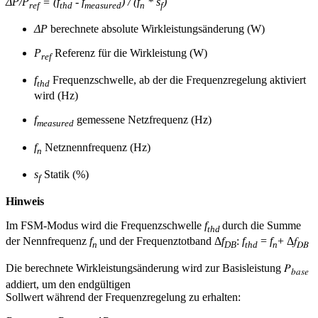
ΔP/P
= (f
- f
) / (f
* s
)
ref
thd
measured
n
f
ΔP
berechnete absolute Wirkleistungsänderung (W)
P
Referenz für die Wirkleistung (W)
ref
f
Frequenzschwelle, ab der die Frequenzregelung aktiviert
thd
wird (Hz)
f
gemessene Netzfrequenz (Hz)
measured
f
Netznennfrequenz (Hz)
n
s
Statik (%)
f
Hinweis
Im FSM-Modus wird die Frequenzschwelle
f
durch die Summe
thd
der Nennfrequenz
f
und der Frequenztotband Δ
f
:
f
=
f
+ Δ𝑓
n
DB
thd
n
𝐷𝐵
Die berechnete Wirkleistungsänderung wird zur Basisleistung 𝑃
𝑏𝑎𝑠𝑒
addiert, um den endgültigen
Sollwert während der Frequenzregelung zu erhalten: