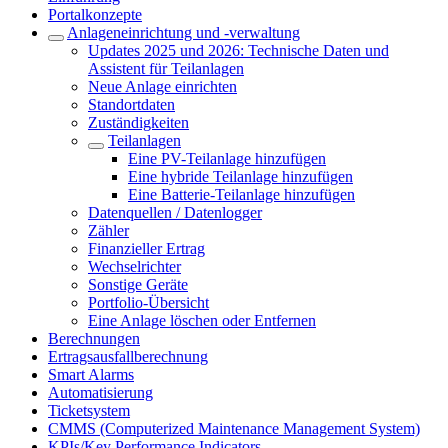
Portalkonzepte
Anlageneinrichtung und -verwaltung
Updates 2025 und 2026: Technische Daten und
Assistent für Teilanlagen
Neue Anlage einrichten
Standortdaten
Zuständigkeiten
Teilanlagen
Eine PV-Teilanlage hinzufügen
Eine hybride Teilanlage hinzufügen
Eine Batterie-Teilanlage hinzufügen
Datenquellen / Datenlogger
Zähler
Finanzieller Ertrag
Wechselrichter
Sonstige Geräte
Portfolio-Übersicht
Eine Anlage löschen oder Entfernen
Berechnungen
Ertragsausfallberechnung
Smart Alarms
Automatisierung
Ticketsystem
CMMS (Computerized Maintenance Management System)
KPIs/Key Performance Indicators