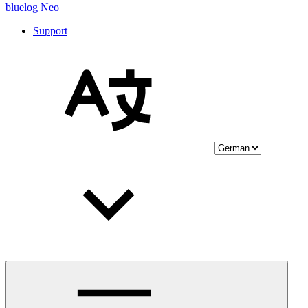
bluelog Neo
Support