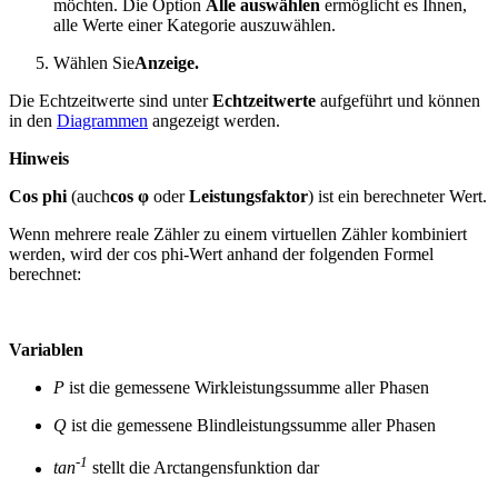
möchten. Die Option
Alle auswählen
ermöglicht es Ihnen,
alle Werte einer Kategorie auszuwählen.
Wählen Sie
Anzeige.
Die Echtzeitwerte sind unter
Echtzeitwerte
aufgeführt und können
in den
Diagrammen
angezeigt werden.
Hinweis
Cos phi
(auch
cos φ
oder
Leistungsfaktor
) ist ein berechneter Wert.
Wenn mehrere reale Zähler zu einem virtuellen Zähler kombiniert
werden, wird der cos phi-Wert anhand der folgenden Formel
berechnet:
Variablen
P
ist die gemessene Wirkleistungssumme aller Phasen
Q
ist die gemessene Blindleistungssumme aller Phasen
-1
tan
stellt die Arctangensfunktion dar